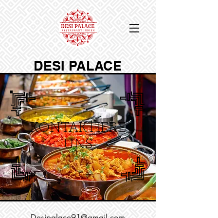
DESI PALACE
KONTAKTIERE
UNS
Desipalace91@gmail.com